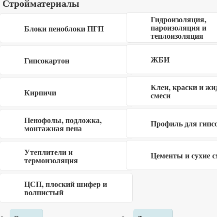
Стройматериалы
Гидроизоляция,
пароизоляция и
Блоки пеноблоки ПГП
теплоизоляция
Я даю согласие на обработку своих
персональных данных в рамках
политики
ЖБИ
Гипсокартон
конфиденциальности
Клеи, краски и жи
Кирпичи
смеси
Пенофолы, подложка,
Профиль для гипс
монтажная пена
Описание
Утеплители и
Цементы и сухие с
Доска пола с размерами 36×145 мм, сорт АВ, длиной 6 м
термоизоляция
– это одна из распространенных разновидностей
ЦСП, плоский шифер и
натурального покрытия для пола, отличающаяся
волнистый
доступной стоимостью и высокими эксплуатационными
свойствами. Деревянный пол практичный, прочный и