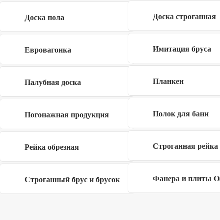
Доска строганная
Доска пола
Имитация бруса
Евровагонка
Планкен
Палубная доска
Я даю согласие на обработку своих
Полок для бани
Погонажная продукция
персональных данных в рамках
политики
конфиденциальности
Строганная рейка
Рейка обрезная
Фанера и плиты 
Строганный брус и брусок
Заполните форму
×