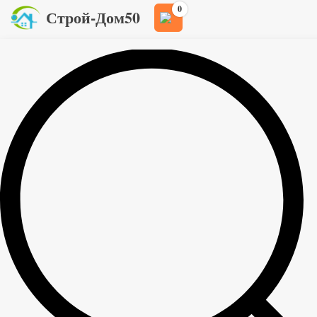
0
Строй-Дом50
Главная
Товары
Доска пола
>
>
>
Доска пола 36×145 мм, сорт АВ, длина 6 м
Доска пола 36×145 мм, сорт АВ, длина
6 м
1 040
руб
/шт.
Свое производство в Архангельской и Вологодской