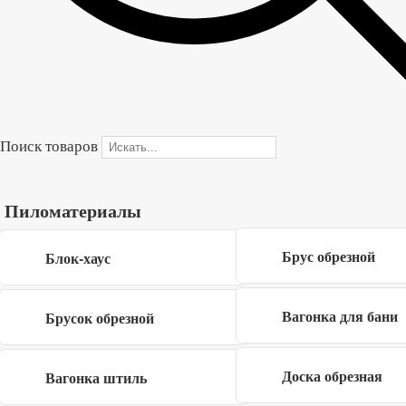
областях, качественная северная древесина. Все
размеры соответствуют указанным.
Сорт
АВ
Длина
6 м
Поиск товаров
Ширина
145 мм
Толщина
36 мм
Пиломатериалы
В корзину
Брус обрезной
Блок-хаус
Купить в один клик
Вагонка для бани
Брусок обрезной
Доска обрезная
Вагонка штиль
Форма обратной связи
×