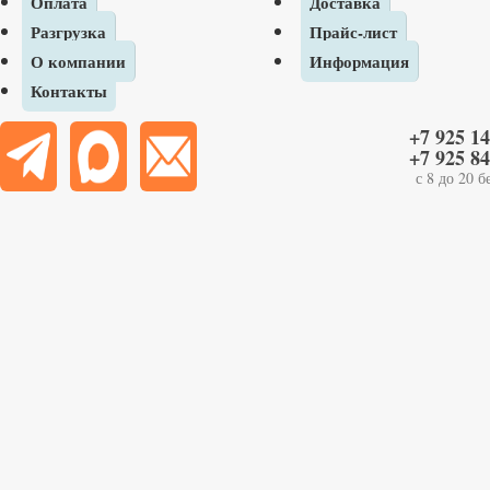
Оплата
Доставка
Разгрузка
Прайс-лист
О компании
Информация
Контакты
+7 925 14
Если у вас есть вопросы по товару, срокам или
+7 925 84
условиям доставки - позвоните или напишите нам!
с 8 до 20 
Позвонить
Написать в Telegram
Написать в MAX
Оставить запрос