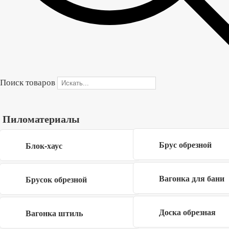
600x250x50 мм
мм
100
115
руб
руб
Поиск товаров
Пеноблок Ярославский
Пеноблок Ярославский
600x250x75 мм
600x250x100 мм
Пиломатериалы
135
175
руб
руб
Брус обрезной
Блок-хаус
ПГП Плита щелевая
Пеноблок Ярославский
Вагонка для бани
Брусок обрезной
обычная 667x500x80 мм
600x250x150 мм
Доска обрезная
Вагонка штиль
260
270