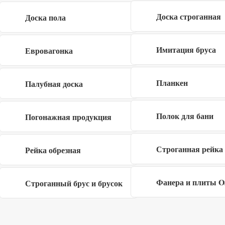
руб
руб
Доска строганная
Доска пола
ПГП Плита полнотелая
ПГП Плита щелевая
667x500x80 мм
влагостойкая 667x500x80
Имитация бруса
Евровагонка
мм
Планкен
Палубная доска
270
280
руб
руб
Полок для бани
Погонажная продукция
ПГП Плита полнотелая
Пеноблок 600x250x200
влагостойкая 667x500x80
мм
мм
Строганная рейка
Рейка обрезная
310
340
руб
руб
Фанера и плиты 
Строганный брус и брусок
Пеноблок 600x300x200
ПГП Плита полнотелая