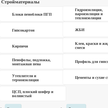
мм
667x500x100 мм
Стройматериалы
Гидроизоляция,
пароизоляция и
Блоки пеноблоки ПГП
теплоизоляция
420
430
руб
руб
ЖБИ
Гипсокартон
ПГП Плита полнотелая
Пеноблок 600x300x250
влагостойкая
мм
Клеи, краски и жи
Кирпичи
смеси
667x500x100 мм
Пенофолы, подложка,
Профиль для гипс
450
520
руб
руб
монтажная пена
Утеплители и
Цементы и сухие с
термоизоляция
Пеноблок 600x375x250
Пеноблок 600x250x400
мм
мм
ЦСП, плоский шифер и
волнистый
640
680
руб
руб