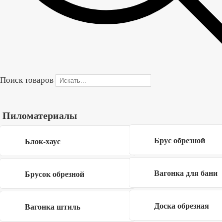
размеры соответствуют указанным.
Сорт
C
Длина
3 м
Ширина
40 мм, 50 мм
Поиск товаров
В корзину
Пиломатериалы
Брус обрезной
Купить в один клик
Блок-хаус
Вагонка для бани
Брусок обрезной
Форма обратной связи
×
Доска обрезная
Вагонка штиль