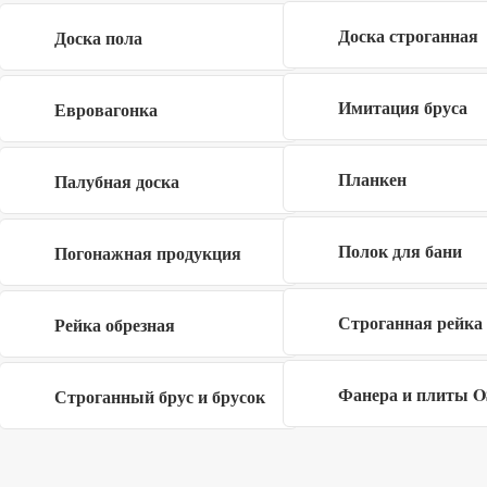
Доска строганная
Доска пола
Имитация бруса
Евровагонка
Планкен
Я даю согласие на обработку своих
Палубная доска
персональных данных в рамках
политики
конфиденциальности
Полок для бани
Погонажная продукция
Строганная рейка
Рейка обрезная
Заполните форму
×
Фанера и плиты 
Строганный брус и брусок