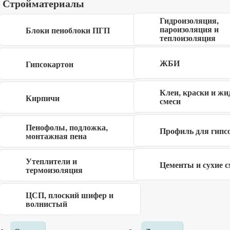
Стройматериалы
Я даю согласие на обработку своих
Гидроизоляция,
персональных данных в рамках
политики
пароизоляция и
Блоки пеноблоки ПГП
теплоизоляция
конфиденциальности
ЖБИ
Гипсокартон
Клеи, краски и жи
Кирпичи
смеси
Описание
Пенофолы, подложка,
Профиль для гипс
монтажная пена
Строганный брусок размером 40x50x3000 мм сорт С
является востребованной разновидностью пиломатериала,
Утеплители и
Цементы и сухие с
обладающего правильными геометрическим размерами,
термоизоляция
качественной гладкой поверхностью и эстетичностью.
ЦСП, плоский шифер и
Изготовленный из хвойных пород древесины, материал
волнистый
имеет отличные эксплуатационные свойства: высокую
прочность, влагостойкость, устойчивость к деформациям,