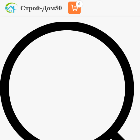
0
Строй-Дом50
Главная
Товары
Строганный брус и брусок
>
>
Строганный брусок 40x50x3000 мм сорт С
>
Строганный брусок 40x50x3000 мм
сорт С
140
руб
/шт
Свое производство в Архангельской и Вологодской
областях, качественная северная древесина. Все