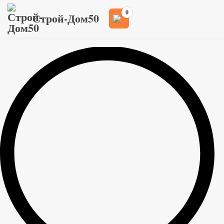
0
Строй-Дом50
Главная
Товары
Фанера и плиты OSB
>
>
>
Фанера ФК
Фанера ФК 1525x1525x21 мм
>
Фанера ФК 1525x1525x21 мм
1 500
руб
Толщина
21 мм