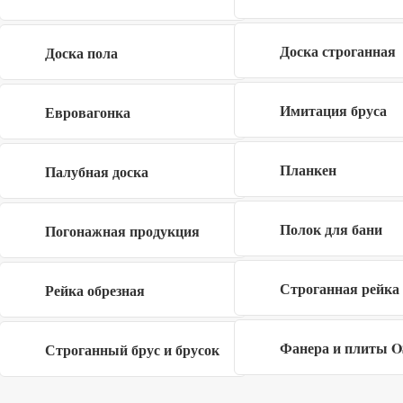
конфиденциальности
Доска строганная
Доска пола
Имитация бруса
Евровагонка
Заполните форму
×
Планкен
Палубная доска
Полок для бани
Погонажная продукция
Я даю согласие на обработку своих
персональных данных в рамках
политики
Строганная рейка
конфиденциальности
Рейка обрезная
Фанера и плиты 
Строганный брус и брусок