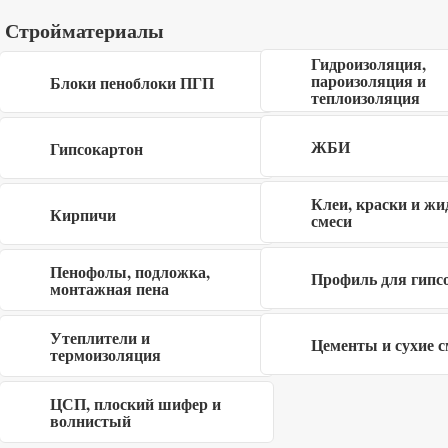
Описание
Стройматериалы
Фанера ФК 1525 x 1525 x 21 мм – многослойный
Гидроизоляция,
пароизоляция и
Блоки пеноблоки ПГП
универсальный материал, который используется как при
теплоизоляция
внутренней отделке помещений, так и в производстве
мебели деревянной тары и т.д. Изделие изготовлено из
ЖБИ
Гипсокартон
абсолютно безопасного березового шпона. Универсальна
в применении, устойчива к негативному воздействию
Клеи, краски и жи
Кирпичи
влаги.
смеси
Купить фанеру ФК 1525 x 1525 x 21 мм недорого в
Пенофолы, подложка,
Профиль для гипс
Балашихе, Королеве, Мытищах, Пушкино, Щелково,
монтажная пена
Сергиевом-Посаде в интернет магазине Строй-дом50.
Утеплители и
Цементы и сухие с
термоизоляция
ЦСП, плоский шифер и
Похожие товары
волнистый