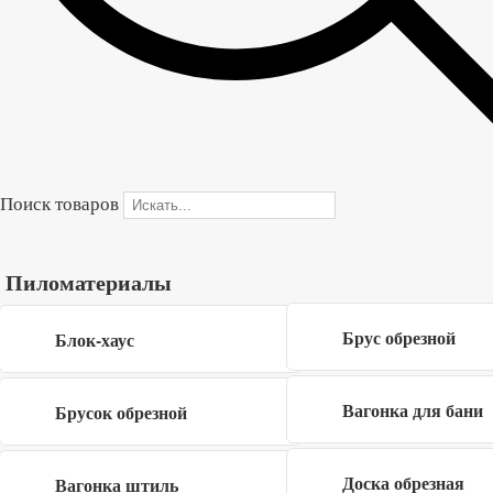
В корзину
Купить в один клик
Поиск товаров
Форма обратной связи
×
Пиломатериалы
Брус обрезной
Блок-хаус
Вагонка для бани
Брусок обрезной
Я даю согласие на обработку своих
Доска обрезная
Вагонка штиль