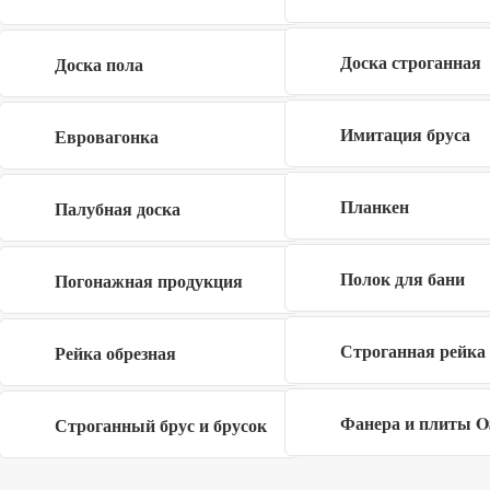
персональных данных в рамках
политики
конфиденциальности
Доска строганная
Доска пола
Имитация бруса
Евровагонка
Заполните форму
×
Планкен
Палубная доска
Полок для бани
Погонажная продукция
Я даю согласие на обработку своих
Строганная рейка
Рейка обрезная
персональных данных в рамках
политики
конфиденциальности
Фанера и плиты 
Строганный брус и брусок