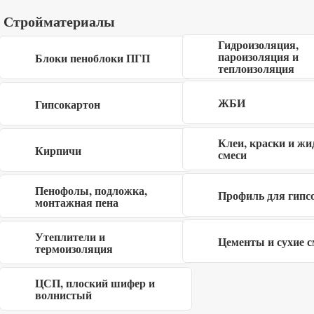
Стройматериалы
Описание
Гидроизоляция,
пароизоляция и
Блоки пеноблоки ПГП
Гидроизол ХПП холст Технониколь является одним из
теплоизоляция
наиболее универсальных, популярных и эффективных
кровельных материалов современности. Укладка
ЖБИ
Гипсокартон
Гидроизола осуществляется приклеиванием или
наплавлением. Первое удобнее при производстве
Клеи, краски и жи
Кирпичи
смеси
кровельных работ на крышах небольшого размера или
гидроизоляции вертикальных поверхностей, второе
Пенофолы, подложка,
предпочтительнее, если нужно создать кровельный ковер
Профиль для гипс
монтажная пена
на плоской крыше большой площади. Посыпка:
мелкозернистая. Основа: стеклохолст.
Утеплители и
Цементы и сухие с
термоизоляция
Купить гидроизоляцию ХПП холст Технониколь недорого
в Балашихе, Королеве, Мытищах, Пушкино, Щелково,
ЦСП, плоский шифер и
волнистый
Сергиевом-Посаде в интернет магазине Строй-дом50.