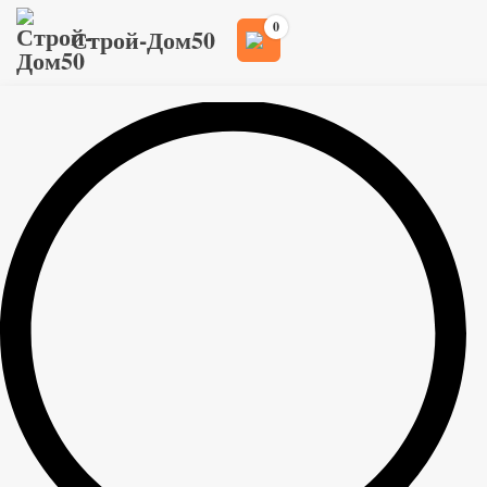
0
Строй-Дом50
Главная
Товары
>
>
Гидроизоляция, пароизоляция и теплоизоляция
>
2
Гидроизол ХПП холст Технониколь 9м
Гидроизол ХПП холст Технониколь
2
9м
800
руб