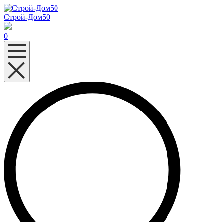
Строй-Дом50
0