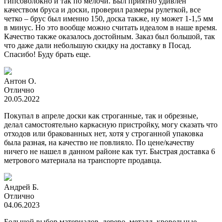
гипсоволокно и так по мелочи. Был приятно удивлен
качеством бруса и доски, проверил размеры рулеткой, все
четко – брус был именно 150, доска также, ну может 1-1,5 мм
в минус. Но это вообще можно считать идеалом в наше время.
Качество также оказалось достойным. Заказ был большой, так
что даже дали небольшую скидку на доставку в Посад.
Спасибо! Буду брать еще.
Антон О.
Отлично
20.05.2022
Покупал в апреле доски как строганные, так и обрезные,
делал самостоятельно каркасную пристройку, могу сказать что
отходов или бракованных нет, хотя у строганной упаковка
была разная, на качество не повлияло. По цене/качеству
ничего не нашел в данном районе как тут. Быстрая доставка 6
метрового материала на транспорте продавца.
Андрей Б.
Отлично
04.06.2023
Большой выбор материалов, дерево, металл, кровельные