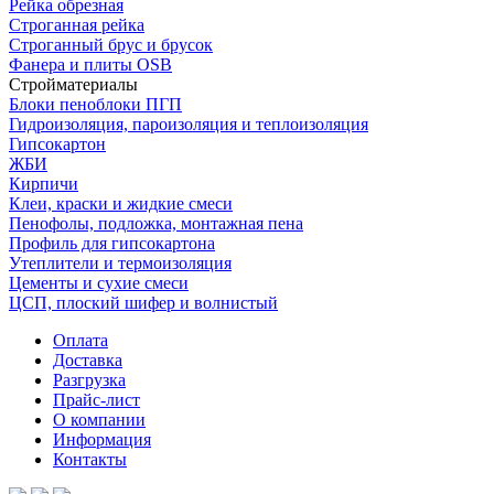
Рейка обрезная
Строганная рейка
Строганный брус и брусок
Фанера и плиты OSB
Стройматериалы
Блоки пеноблоки ПГП
Гидроизоляция, пароизоляция и теплоизоляция
Гипсокартон
ЖБИ
Кирпичи
Клеи, краски и жидкие смеси
Пенофолы, подложка, монтажная пена
Профиль для гипсокартона
Утеплители и термоизоляция
Цементы и сухие смеси
ЦСП, плоский шифер и волнистый
Оплата
Доставка
Разгрузка
Прайс-лист
О компании
Информация
Контакты