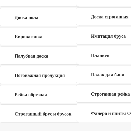
конфиденциальности
Доска строганная
Доска пола
Имитация бруса
Евровагонка
Заполните форму
×
Планкен
Палубная доска
Полок для бани
Погонажная продукция
Я даю согласие на обработку своих
персональных данных в рамках
политики
конфиденциальности
Строганная рейка
Рейка обрезная
Фанера и плиты 
Строганный брус и брусок