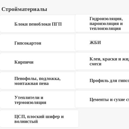
Описание
Стройматериалы
Бетоноконтакт Русеан 20 кг для предварительной
Гидроизоляция,
обработки плотных, не впитывающих поверхностей
пароизоляция и
Блоки пеноблоки ПГП
теплоизоляция
(монолитного бетона со звукопоглощающей пленкой,
массивных перекрытий, зашлифованных монтажных
ЖБИ
Гипсокартон
блоков) перед нанесением всех видов штукатурки
(гипсовой, гипсово-известковой, цементной и т.п.), а
Клеи, краски и жи
Кирпичи
также для обработки покрытий по старой облицовочной
смеси
керамической плитке и других прочно держащихся.
Пенофолы, подложка,
Профиль для гипс
Купить бетоноконтакт Русеан 20 кг недорого в Балашихе,
монтажная пена
Королеве, Мытищах, Пушкино, Щелково, Сергиевом-
Утеплители и
Посаде в интернет магазине Строй-дом50.
Цементы и сухие с
термоизоляция
ЦСП, плоский шифер и
волнистый