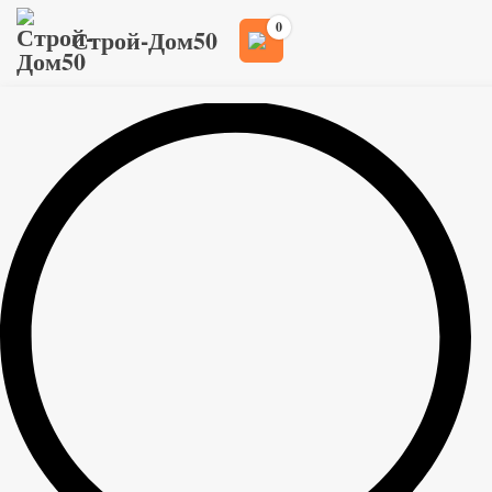
0
Строй-Дом50
Главная
Товары
>
>
Клеи, краски и жидкие смеси
>
Защитные составы
>
Антисептик СЕНЕЖ ОГНЕБИО ПРОФ 12 кг
Антисептик СЕНЕЖ ОГНЕБИО
ПРОФ 12 кг
2 244
руб