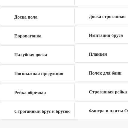
Я даю согласие на обработку своих
персональных данных в рамках
политики
Доска строганная
Доска пола
конфиденциальности
Имитация бруса
Евровагонка
Заполните форму
Планкен
Палубная доска
×
Полок для бани
Погонажная продукция
Строганная рейка
Я даю согласие на обработку своих
Рейка обрезная
персональных данных в рамках
политики
конфиденциальности
Фанера и плиты 
Строганный брус и брусок