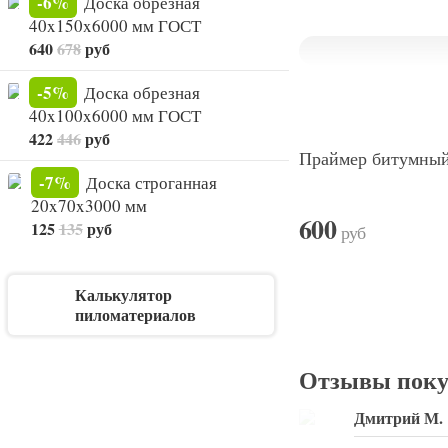
-6%
Доска обрезная
40x150x6000 мм ГОСТ
640
678
руб
-5%
Доска обрезная
40x100x6000 мм ГОСТ
422
446
руб
Праймер битумный
-7%
Доска строганная
20x70x3000 мм
600
125
135
руб
руб
Калькулятор
пиломатериалов
Отзывы поку
Дмитрий М.