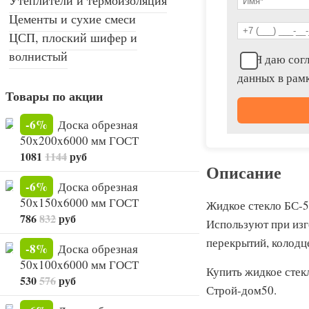
Цементы и сухие смеси
ЦСП, плоский шифер и
волнистый
Я даю согл
данных в рам
Товары по акции
-6%
Доска обрезная
50x200x6000 мм ГОСТ
1081
1144
руб
Описание
-6%
Доска обрезная
50x150x6000 мм ГОСТ
Жидкое стекло БС-51
786
832
руб
Используют при изг
перекрытий, колодц
-8%
Доска обрезная
50x100x6000 мм ГОСТ
Купить жидкое стек
530
576
руб
Строй-дом50.