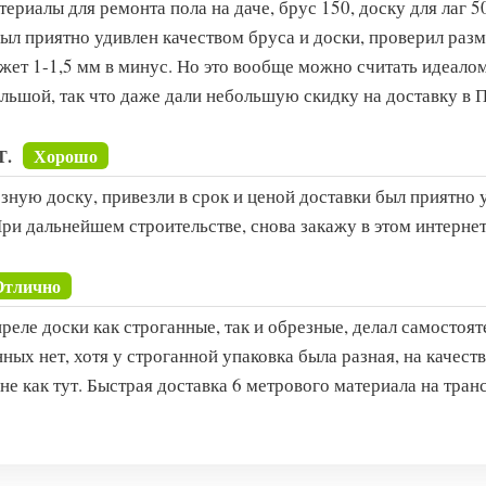
ериалы для ремонта пола на даче, брус 150, доску для лаг 50
ыл приятно удивлен качеством бруса и доски, проверил разм
ожет 1-1,5 мм в минус. Но это вообще можно считать идеало
ольшой, так что даже дали небольшую скидку на доставку в П
Т.
Хорошо
езную доску, привезли в срок и ценой доставки был приятно
При дальнейшем строительстве, снова закажу в этом интернет
Отлично
реле доски как строганные, так и обрезные, делал самостоя
ных нет, хотя у строганной упаковка была разная, на качест
е как тут. Быстрая доставка 6 метрового материала на тран