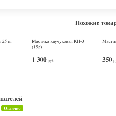
Похожие това
 25 кг
Мастика каучуковая КН-3
Мастик
(15л)
1 300
350
руб
р
пателей
Отлично