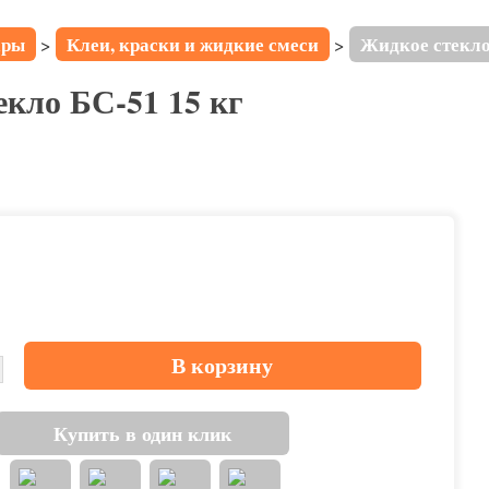
ары
Клеи, краски и жидкие смеси
Жидкое стекло
>
>
кло БС-51 15 кг
В корзину
Купить в один клик