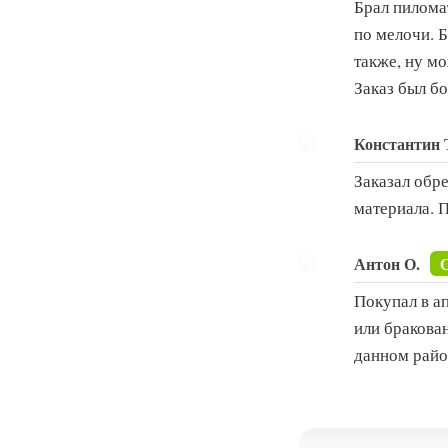
Брал пиломат
по мелочи. Б
также, ну м
Заказ был б
Константин 
Заказал обр
материала. 
Антон О.
Покупал в ап
или бракован
данном район