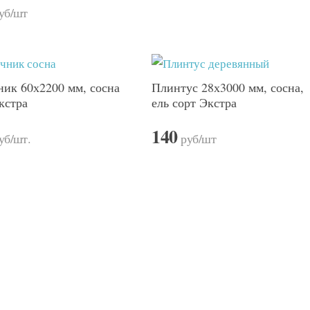
уб
/шт
ик 60х2200 мм, сосна
Плинтус 28х3000 мм, сосна,
кстра
ель сорт Экстра
140
уб
/шт.
руб
/шт