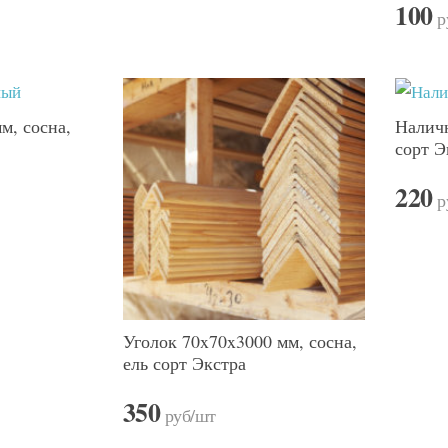
100
р
м, сосна,
Наличн
сорт Э
220
р
Уголок 70x70x3000 мм, сосна,
ель сорт Экстра
350
руб
/шт