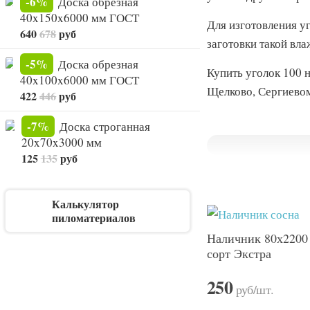
-6%
Доска обрезная
40x150x6000 мм ГОСТ
Для изготовления у
640
678
руб
заготовки такой вл
-5%
Доска обрезная
Купить уголок 100 
40x100x6000 мм ГОСТ
Щелково, Сергиевом
422
446
руб
-7%
Доска строганная
20x70x3000 мм
125
135
руб
Калькулятор
пиломатериалов
Наличник 80х2200 
сорт Экстра
250
руб
/шт.