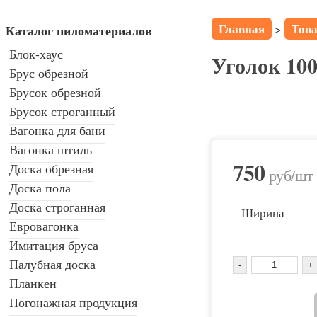
Главная
Тов
>
Каталог пиломатериалов
Блок-хаус
Уголок 100
Брус обрезной
Брусок обрезной
Брусок строганный
Вагонка для бани
Вагонка штиль
750
Доска обрезная
руб
/шт
Доска пола
Доска строганная
Ширина
Евровагонка
Имитация бруса
Палубная доска
Планкен
Погонажная продукция