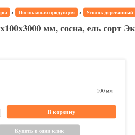
ары
Погонажная продукция
Уголок деревянный
>
>
x100x3000 мм, сосна, ель сорт Э
100 мм
В корзину
Купить в один клик