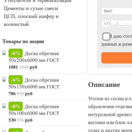
Цементы и сухие смеси
ЦСП, плоский шифер и
волнистый
Я даю согл
Товары по акции
данных в рам
-6%
Доска обрезная
50x200x6000 мм ГОСТ
1081
1144
руб
-6%
Доска обрезная
Описание
50x150x6000 мм ГОСТ
786
832
руб
Уголок из сосны и 
-8%
Доска обрезная
обрамления отделки
50x100x6000 мм ГОСТ
натуральной древес
530
576
руб
вагонки или блок-х
углах и других вер