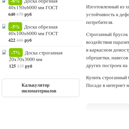
-6%
Доска обрезная
Изготовленный из х
40x150x6000 мм ГОСТ
640
678
руб
устойчивость к деф
потребителя.
-5%
Доска обрезная
40x100x6000 мм ГОСТ
Строганный брусок 
422
446
руб
воздействия парази
в каркасном домост
-7%
Доска строганная
обрешетки, навесов
20x70x3000 мм
других построек на
125
135
руб
Купить строганный 
Калькулятор
Посаде в интернет 
пиломатериалов