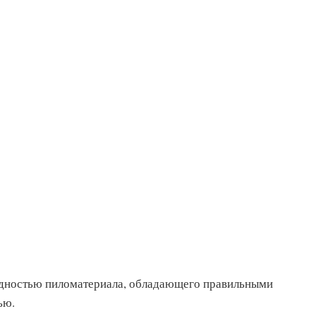
идностью пиломатериала, обладающего правильными
ью.