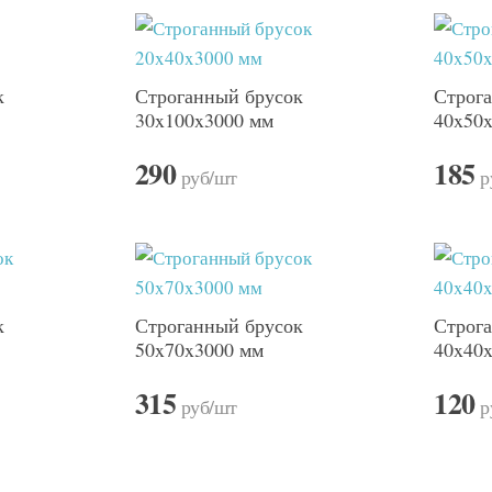
к
Строганный брусок
Строг
30x100x3000 мм
40x50
290
185
руб
/шт
р
к
Строганный брусок
Строг
50x70x3000 мм
40x40x
315
120
руб
/шт
р