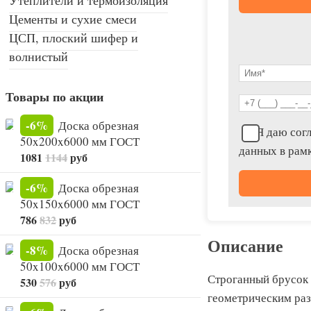
Цементы и сухие смеси
ЦСП, плоский шифер и
волнистый
Товары по акции
-6%
Доска обрезная
Я даю согл
50x200x6000 мм ГОСТ
данных в рам
1081
1144
руб
-6%
Доска обрезная
50x150x6000 мм ГОСТ
786
832
руб
Описание
-8%
Доска обрезная
50x100x6000 мм ГОСТ
Строганный брусок
530
576
руб
геометрическим раз