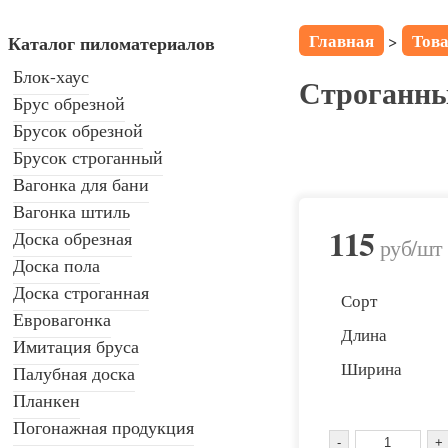
Главная
Тов
>
Каталог пиломатериалов
Блок-хаус
Строганны
Брус обрезной
Брусок обрезной
Брусок строганный
Вагонка для бани
Вагонка штиль
115
Доска обрезная
руб
/шт
Доска пола
Доска строганная
Сорт
Евровагонка
Длина
Имитация бруса
Ширина
Палубная доска
Планкен
Погонажная продукция