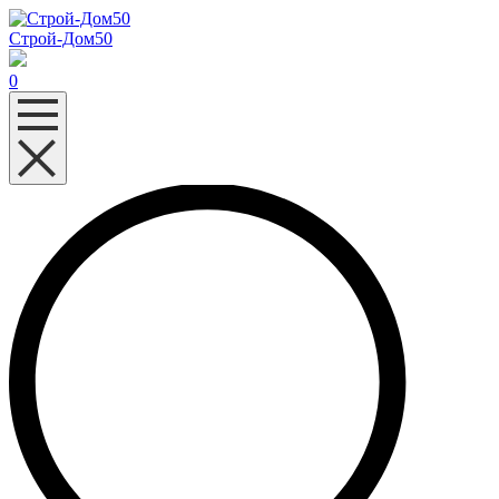
Строй-Дом50
0