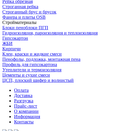
Рейка обрезная
Строганная рейка
Строганный брус и брусок
Фанера и плиты OSB
Стройматериалы
Блоки пеноблоки ПГП
Гидроизоляция, пароизоляция и теплоизоляция
Гипсокартон
ЖБИ
Кирпичи
Клеи, краски и жидкие смеси
Пенофолы, подложка, монтажная пена
Профиль для гипсокартона
Утеплители и термоизоляция
Цементы и сухие смеси
ЦСП, плоский шифер и волнистый
Оплата
Доставка
Разгрузка
Прайс-лист
О компании
Информация
Контакты