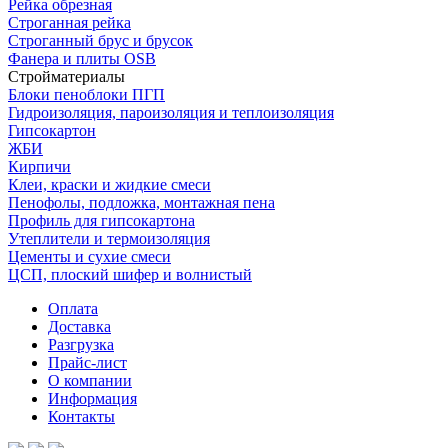
Рейка обрезная
Строганная рейка
Строганный брус и брусок
Фанера и плиты OSB
Стройматериалы
Блоки пеноблоки ПГП
Гидроизоляция, пароизоляция и теплоизоляция
Гипсокартон
ЖБИ
Кирпичи
Клеи, краски и жидкие смеси
Пенофолы, подложка, монтажная пена
Профиль для гипсокартона
Утеплители и термоизоляция
Цементы и сухие смеси
ЦСП, плоский шифер и волнистый
Оплата
Доставка
Разгрузка
Прайс-лист
О компании
Информация
Контакты