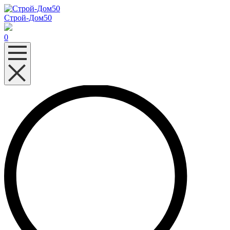
Строй-Дом50
0