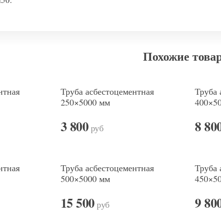
Похожие това
нтная
Труба асбестоцементная
Труба 
250×5000 мм
400×5
3 800
8 80
руб
нтная
Труба асбестоцементная
Труба 
500×5000 мм
450×5
15 500
9 80
руб