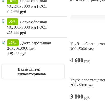
-6%
Доска обрезная
40x150x6000 мм ГОСТ
640
678
руб
-5%
Доска обрезная
40x100x6000 мм ГОСТ
422
446
руб
-7%
Доска строганная
Труба асбестоцеме
20x70x3000 мм
300×5000 мм
125
135
руб
4 600
руб
Калькулятор
пиломатериалов
Труба асбестоцеме
200×5000 мм
3 000
руб