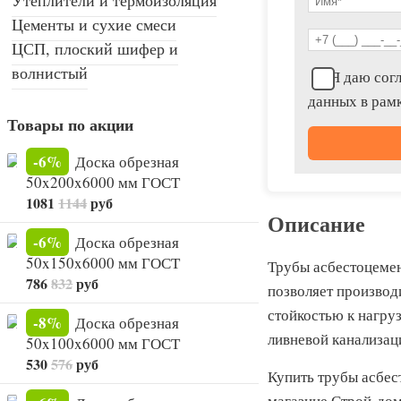
Цементы и сухие смеси
ЦСП, плоский шифер и
волнистый
Я даю согл
данных в рам
Товары по акции
-6%
Доска обрезная
50x200x6000 мм ГОСТ
1081
1144
руб
Описание
-6%
Доска обрезная
50x150x6000 мм ГОСТ
Трубы асбестоцемен
786
832
руб
позволяет производ
стойкостью к нагру
-8%
Доска обрезная
ливневой канализац
50x100x6000 мм ГОСТ
530
576
руб
Купить трубы асбес
магазине Строй-дом