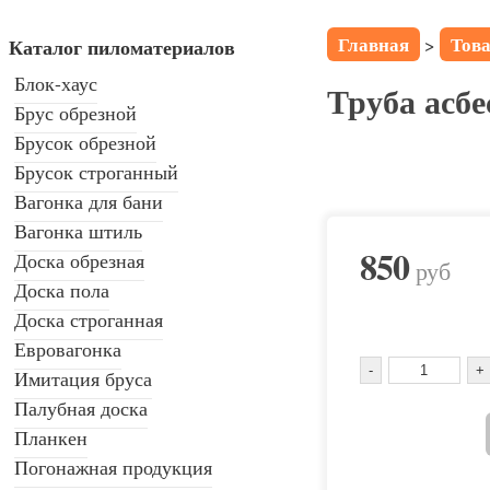
Главная
Тов
>
Каталог пиломатериалов
Блок-хаус
Труба асб
Брус обрезной
Брусок обрезной
Брусок строганный
Вагонка для бани
Вагонка штиль
850
Доска обрезная
руб
Доска пола
Доска строганная
Евровагонка
Имитация бруса
Палубная доска
Планкен
Погонажная продукция