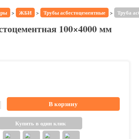
ары
ЖБИ
Трубы асбестоцементные
Труба ас
>
>
>
естоцементная 100×4000 мм
В корзину
Купить в один клик