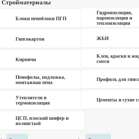
Стройматериалы
-5%
Гидроизоляция,
пароизоляция и
Блоки пеноблоки ПГП
теплоизоляция
Брус обрезной
200x200x6000 мм ГОСТ
ЖБИ
Гипсокартон
4 575
руб
4 325
руб
/шт
Клеи, краски и жи
Кирпичи
смеси
Помимо обрезного бруса на нашем складе вы всегда
Пенофолы, подложка,
Профиль для гипс
монтажная пена
найдете широкий ассортимент погонажной продукции,
пиломатериалов, а также материалов из древесины для
Утеплители и
Цементы и сухие с
внутренней и внешней отделки дома, среди которых
термоизоляция
наиболее распространены:
вагонка штиль
, имитация
ЦСП, плоский шифер и
бруса, половая доска шпунт. Вся продукция соответствует
волнистый
лучшим показателям качества. Опираясь на свой опыт, мы
работаем только с проверенными поставщиками,