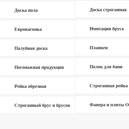
530
1 081
руб
/шт
руб
/шт
Доска строганная
Доска пола
-5%
-5%
Имитация бруса
Евровагонка
Брус обрезной
Брус обрезной
100x150x6000 мм ГОСТ
100x200x6000 мм ГОСТ
Планкен
Палубная доска
1 664
2 288
руб
руб
1 573
2 163
руб
/шт
руб
/шт
Полок для бани
Погонажная продукция
-6%
-5%
Строганная рейка
Рейка обрезная
Брус обрезной
Брус обрезной
150x150x6000 мм ГОСТ
150x200x6000 мм ГОСТ
Фанера и плиты 
Строганный брус и брусок
2 615
3 660
руб
руб
2 470
3 460
руб
/шт
руб
/шт