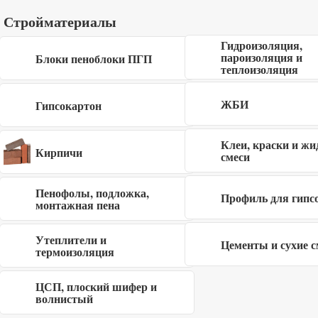
Наименование товара
Цена
Стройматериалы
Вагонка штиль 13×120 мм сосна, ель,
380 руб/шт.
сорт АВ, длина 6 м
Гидроизоляция,
пароизоляция и
Блоки пеноблоки ПГП
Вагонка штиль 13×145 мм сосна, ель,
теплоизоляция
460 руб/шт.
сорт АВ, длина 6 м
ЖБИ
Гипсокартон
Клеи, краски и жи
Кирпичи
смеси
Каталог пиломатериалов
Пенофолы, подложка,
Профиль для гипс
монтажная пена
Каталог стройматериалов
Утеплители и
Цементы и сухие с
термоизоляция
Узнать оптовые цены
ЦСП, плоский шифер и
волнистый