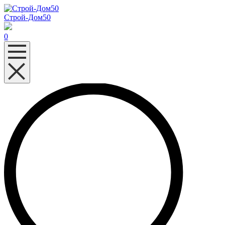
Строй-Дом50
0