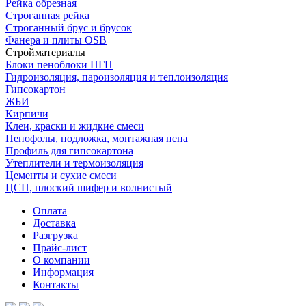
Рейка обрезная
Строганная рейка
Строганный брус и брусок
Фанера и плиты OSB
Стройматериалы
Блоки пеноблоки ПГП
Гидроизоляция, пароизоляция и теплоизоляция
Гипсокартон
ЖБИ
Кирпичи
Клеи, краски и жидкие смеси
Пенофолы, подложка, монтажная пена
Профиль для гипсокартона
Утеплители и термоизоляция
Цементы и сухие смеси
ЦСП, плоский шифер и волнистый
Оплата
Доставка
Разгрузка
Прайс-лист
О компании
Информация
Контакты