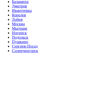
Балашиха
Дмитров
Ивантеевка
Королев
Лобня
Москва
Мытищи
Ногинск
Подольск
Пушкино
Сергиев-Посад
Солнечногорск
Щелково
Информация, размещенная на данном сайте, носит
исключительно информационный характер и ни при каких
условия не является публичной офертой, определяемой
положениями статьи 437 Гражданского кодекса РФ.
Московская область, Пушкинский район, посёлок Тарасовка,
Большая Тарасовская, владение 111, Строительный рынок
тарасовка на старом Ярославском шоссе, центральный ангар
E-mail:
stroi-dom50@yandex.ru