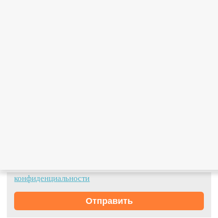
Интернет магазин пиломатериалов Строй-Дом50
© 2006 -
2026
Заполните форму
×
Я даю согласие на обработку своих
персональных данных в рамках
политики
конфиденциальности