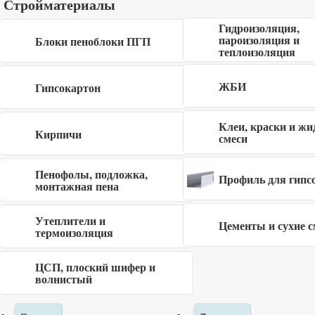
Стройматериалы
Гидроизоляция,
пароизоляция и
Блоки пеноблоки ПГП
теплоизоляция
Описание
ЖБИ
Гипсокартон
Строганный брусок размером 20x30x3000 мм сорт C
Клеи, краски и жи
является востребованной разновидностью пиломатериала,
Кирпичи
смеси
обладающего правильными геометрическим размерами,
качественной гладкой поверхностью и эстетичностью.
Пенофолы, подложка,
Профиль для гипс
монтажная пена
Строганный брусок размером 20x30x3000 мм отличается
высокими тепло- и звукоизоляционными свойствами, он
Утеплители и
Цементы и сухие с
термоизоляция
не гниет и не боится воздействия паразитов. Он относится
к многофункциональным строительным материалам
ЦСП, плоский шифер и
широкого спектра применения. Его используют в
волнистый
каркасном домостроении, в мебельной промышленности,
при производстве кровельных работ при изготовлении