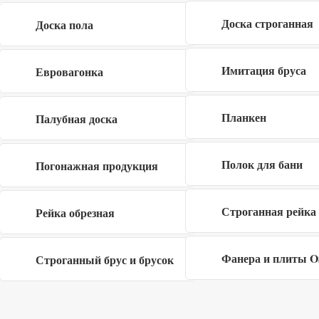
Доска строганная
Доска пола
Имитация бруса
Евровагонка
Заполните форму
×
Планкен
Палубная доска
Полок для бани
Погонажная продукция
Я даю согласие на обработку своих
персональных данных в рамках
политики
конфиденциальности
Строганная рейка
Рейка обрезная
Фанера и плиты 
Строганный брус и брусок
Описание