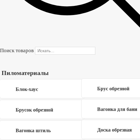
Купить в один клик
Форма обратной связи
×
Поиск товаров
Пиломатериалы
Брус обрезной
Блок-хаус
Вагонка для бани
Брусок обрезной
Я даю согласие на обработку своих
персональных данных в рамках
политики
Доска обрезная
Вагонка штиль
конфиденциальности